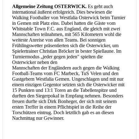
Allgemeine Zeitung OSTERWICK.
Es geht auch
international äußerst erfolgreich. Dies bewiesen die
Walking Footballer von Westfalia Osterwick beim Turnier
in Gemen mit Platz eins. Dabei hatten die Gäste vom
Whitstable Town F.C. aus England, die gleich mit zwei
Mannschaften teilnahmen, mit 565 Kilometern wohl die
weiteste Anreise von allen Teams. Bei sonnigen
Frühlingswetter präsentierten sich die Osterwicker, um
Spielertrainer Christian Bröcker in bester Spiellaune. Im
Turniermodus „jeder gegen jeden" spielten die
Osterwicker neben den
Mannschaften der Engländern auch gegen die Walking
Football-Teams vom FC Marbeck, TuS Velen und den
Gastgebern Westfalia Gemen. Ungeschlagen und mit nur
einem einzigen Gegentor setzten sich die Osterwicker mit
15 Punkten und 13:1 Toren an die Tabellenspitze und
durften den SiegerpokaI in Empfang nehmen. Besonders
freuen durfte sich Dirk Bonheger, der sich mit seinem
ersten Treffer in einem Pflichtspiel in die Reihe der
Torschützen eintrug. Doch letztlich gab es an diesen
Nachmittag nur Gewinner.