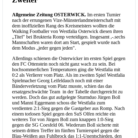
Allgemeine Zeitung OSTERWICK.
Im ersten Turnier
nach der errungenen Vize-Münsterlandmeisterschaft mit
dem inoffiziellen Rang des Kreismeisters wollten die
Walking Footballer von Westfalia Osterwick diesen ihren
„Titel" bei Brukteria Romp verteidigen. Insgesamt ,-.sechs
Mannschaften waren dort am Start, gespielt wurde nach
dem Modus „jeder gegen jeden".
Allerdings schienen die Osterwicker im ersten Spiel gegen
den FC Ottenstein noch nicht ganz wach zu sein. Bei
hochsommerlichen Temperaturen ging die Westfalia mit
0:2 als Verlierer vom Platz. Als im zweiten Spiel Westfalia
Spielmacher Georg Leifeldauch noch mit einer
Bänderverletzung vom Platz musste, schien das das
ersatzgeschwächte Team in der Tabelle durchgereicht zu
werden. Doch das gut aufgelegte Sturmduo Jürgen Boll
und Manni Eggemann schoss die Westfalia zum
verdienten 2:1-Sieg gegen die Gastgeber aus Romp. Nach
einem torlosen Spiel gegen den SuS Olfen reichte ein
weiteres Tor von Jürgen Boll zum knappen 1:0-Sieg
gegen die SG Coesfeld 06. Wiederum Boll sicherte mit
seinem dritten Treffer im fünften Turnierspiel gegen die
Blau-Weißen aus Fuhlbrock das 1:1-Unentschieden, den