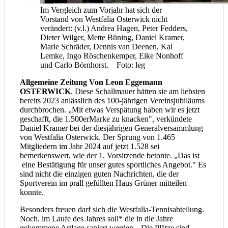
Im Vergleich zum Vorjahr hat sich der
Vorstand von Westfalia Osterwick nicht
verändert: (v.l.) Andrea Hagen, Peter Fedders,
Dieter Wilger, Mette Büning, Daniel Kramer,
Marie Schräder, Dennis van Deenen, Kai
Lemke, Ingo Röschenkemper, Eike Nonhoff
und Carlo Börnhorst. Foto: leg
Allgemeine Zeitung Von Leon Eggemann
OSTERWICK
. Diese Schallmauer hätten sie am liebsten
bereits 2023 anlässlich des 100-jährigen Vereinsjubiläums
durchbrochen. „Mit etwas Verspätung haben wir es jetzt
geschafft, die 1.500erMarke zu knacken", verkündete
Daniel Kramer bei der diesjährigen Generalversammlung
von Westfalia Osterwick. Der Sprung von 1.465
Mitgliedern im Jahr 2024 auf jetzt 1.528 sei
bemerkenswert, wie der 1. Vorsitzende betonte. „Das ist
eine Bestätigung für unser gutes sportliches Angebot." Es
sind nicht die einzigen guten Nachrichten, die der
Sportverein im prall gefüllten Haus Grüner mitteilen
konnte.
Besonders freuen darf sich die Westfalia-Tennisabteilung.
Noch. im Laufe des Jahres soll* die in die Jahre
gekommene Artlage saniert werden. „Die Plätze sind