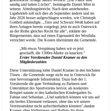
sandig und haben Löcher", bemängelte Daniel Mört in
seinem Abteilungsbericht. Nach dem anstehenden
Ligabetrieb soll sich dies ab September ändern und im
Jahr 2026 besser aufgeschlagen werden, wie Christoph
Gottheil ankündigte. ,,Turo und Schwarz-Weiß haben auf
ihren Anlagen bereits vorgelegt, jetzt ist auch Osterwick
an der Reihe gleiches Recht für alle", erklärte der
Bürgermeister, dass auf einen Eigenanteil der Westfalia
verzichtet werde. Die Kosten übernimmt die Gemeinde.
„Mit etwas Verspätung haben wir es jetzt
geschafft, die 1500er-Marke zu knacken."
Erster Vorsitzender Daniel Kramer zu den
Mitgliederzahlen
Diese Unterstützung lobte Daniel Kramer in den höchsten
Tönen - die Gemeinde sorge nicht nur in Osterwick für
eine hervorragende Infrastruktur. Dazu hob der 1.
Vorsitzende die gute Verbindung zu Partnern und
Unterstützet des Sportvereins hervor, als konkretes
Beispiel nannte er den katholischen Kindergarten Ss.
Fabian und Sebastian. „Und natürlich können wir uns auf
ein breites Ehrenamt verlassen, ohne das wir unsere
Vereinsstruktur nicht aufrechterhalten könnten",dankte
Kramer allen Helferinnen und Helfern für ihren