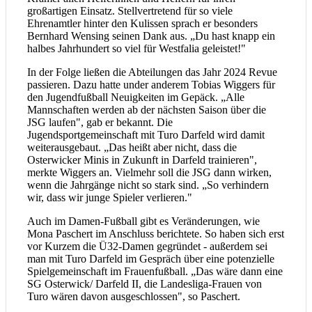
großartigen Einsatz. Stellvertretend für so viele
Ehrenamtler hinter den Kulissen sprach er besonders
Bernhard Wensing seinen Dank aus. „Du hast knapp ein
halbes Jahrhundert so viel für Westfalia geleistet!"
In der Folge ließen die Abteilungen das Jahr 2024 Revue
passieren. Dazu hatte under anderem Tobias Wiggers für
den Jugendfußball Neuigkeiten im Gepäck. „Alle
Mannschaften werden ab der nächsten Saison über die
JSG laufen", gab er bekannt. Die
Jugendsportgemeinschaft mit Turo Darfeld wird damit
weiterausgebaut. „Das heißt aber nicht, dass die
Osterwicker Minis in Zukunft in Darfeld trainieren",
merkte Wiggers an. Vielmehr soll die JSG dann wirken,
wenn die Jahrgänge nicht so stark sind. „So verhindern
wir, dass wir junge Spieler verlieren."
Auch im Damen-Fußball gibt es Veränderungen, wie
Mona Paschert im Anschluss berichtete. So haben sich erst
vor Kurzem die Ü32-Damen gegründet - außerdem sei
man mit Turo Darfeld im Gespräch über eine potenzielle
Spielgemeinschaft im Frauenfußball. „Das wäre dann eine
SG Osterwick/ Darfeld II, die Landesliga-Frauen von
Turo wären davon ausgeschlossen", so Paschert.